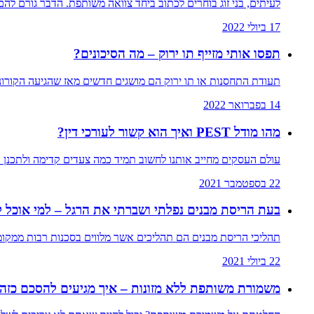
לעיתים, בני זוג בוחרים לכתוב ביחד צוואה משותפת. הדבר גורם להם 
17 ביולי 2022
תפסו אותי מזייף תו ירוק – מה הסיכונים?
תעודת התחסנות או תו ירוק הם מושגים חדשים מאז שהגיעה הקורונה ל
14 בפברואר 2022
מהו מודל PEST ואיך הוא קשור לעורכי דין?
עולם העסקים מחייב אותנו לחשוב תמיד כמה צעדים קדימה ולתכנן ה
22 בספטמבר 2021
בעת הריסת מבנים נפלתי ושברתי את הרגל – למי אוכל ל
תהליכי הריסת מבנים הם תהליכים אשר מלווים בסכנות רבות ממקומו
22 ביולי 2021
משמורת משותפת ללא מזונות – איך מגיעים להסכם כזה