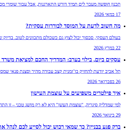
תכנון חופשה מעבר לים תמיד דורש התארגנות, אבל עבור שומרי מס
17 במאי 2026
מה חשוב לדעת על המוסד לבוררות עסקית?
בעולם העסקי, סכסוך יכול לצוץ גם כשכולם מתכוונים לטוב. בדיוק
22 במרץ 2026
עסקים ביום, בילוי בערב: המדריך החכם למציאת משרד ל
תל אביב יודעת להחזיק בו־זמנית קצב עבודה מהיר וסצנת פנאי שמסי
26 בפברואר 2026
איך פילטרים משפיעים על עוצמת העישון
למי שמדליק סיגריה, "עוצמת העשן" היא לא רק מושג טכני – זו הת
29 בינואר 2026
ברק פגע בבניין? כך שמאי רכוש יכול לסייע לכם לנהל א