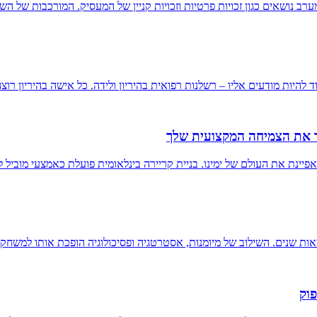
ב נושאים כגון זכויות פרטיות וזכויות קניין של המעסיק. המורכבות של ה
היות מודעים אליו – רשלנות רפואית בהיריון ולידה. כל אישה בהיריון רוצ
פר את הצמיחה המקצועית שלך
פיינת את העולם של ימינו. בניית קריירה בינלאומית פועלת כאמצעי מוביל 
 שנים. השילוב של מיומנות, אסטרטגיה ופסיכולוגיה הופכת אותו למשחק 
פוק