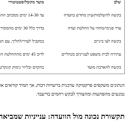
שלב
מועד מקובל/סטטוטורי
בקשה להשלמות/עיון מחדש בוועדה
עד 14-30 ימים ממכתב ההחלטה (לפי הנוסח)
ערר פנימי/מחוזי על החלטת ועדה
בדרך כלל 30 ימים מהמסירה
בקשה לצו ביניים
במקביל לערר/להליך, עם הנמ
עתירה לבית משפט לעניינים מנהליים
לרוב 45 ימים מההחלטה הסופית
בקשה להארכת מועד
בהקדם ובליווי נימוק קונקרט
הנתונים משקפים פרקטיקה עדכנית ברשויות רבות, אך תמיד קוראים א
נמנעים מהפתעות ומהצורך לבקש רחמים בדיעבד.
תקשורת נכונה מול הוועדה: ענייניות שמביאה