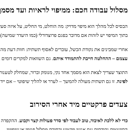
מסלול עבודה חכם: ממיפוי לראיות ועד מסמ
הבסיס לכל מהלך הוא מיפוי מדויק: מה הוחלט, מי החליט, על איזה סעי
בתוך המיפוי יש לזהות אם מדובר בפגם פרוצדורלי (כמו היעדר שמיעה) 
אחרי שמבינים את נקודת הכשל, עוברים לאסוף תשתית: חוות דעת מהנדס
עצמם – ההחלטה חייבת להתמודד איתם
. גם השוואות למקרים דומים 
התוצר שצריך לצאת הוא מסמך אחד נקי, מנומק וברור, שמחלק לטענות: 
לפינה
. זו גם תשתית מעולה להמשך – לערר או להליך שיפוטי – אם ייד
צעדים פרקטיים מיד אחרי הסירוב
כדי לא ללכת לאיבוד, טוב לעבוד לפי סדר פעולות קצר וקבוע
. ההקפדה ע
התייעצות נקודתית עם אנשי מקצוע ובחירת מסלול פנימי או שיפוטי.