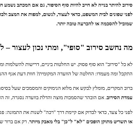
סירוב להיתר בנייה לא חייב להיות סוף הסיפור, גם אם המכתב נשמע 
לפני שפונים לבית המשפט, כדאי לעצור, לנשום, למפות את המצב ולבח
שמוביל להסכמה או להכרעה טובה יותר.
מה נחשב סירוב "סופי", ומתי נכון לעצור – 
לא כל "סירוב" הוא סוף פסוק. יש החלטות ביניים, דרישות להשלמות ו
התקבל ומה מעמדו: החלטה של הוועדה המקומית? חוות דעת אגף ההנ
ברוב המקרים, מומלץ לבקש את מלוא הנימוקים והמסמכים שעל בסיסם
עמדת הסירוב
. אם הובהר שהסמכות מוצה והדלת בוועדה נסגרה, זה הז
לפני כל צעד, כדאי לבדוק אם קיימת דרך "רכה" לשנות את התמונה: פ
או תשריט מתוקן הופכים "לא" ל"כן" בלי מאבק מיותר
. רק אם ברור ש