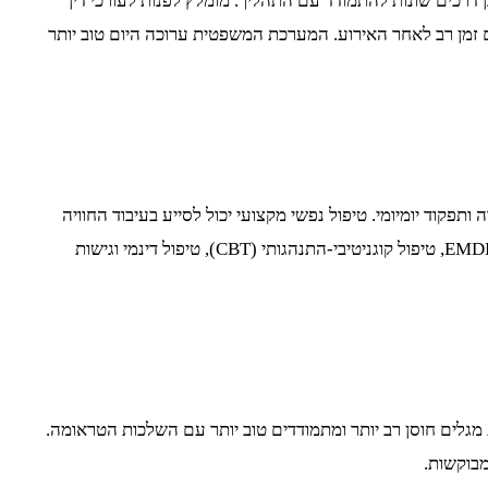
רכים שונות להתמודד עם התהליך. מומלץ לפנות לעורכי דין
 זמן רב לאחר האירוע. המערכת המשפטית ערוכה היום טוב יותר
פקוד יומיומי. טיפול נפשי מקצועי יכול לסייע בעיבוד החוויה
הטראומטית ובבניית כלים להתמודדות. מחקרים עדכניים מצביעים על יעילותן של שיטות טיפול שונות המותאמות לנפגעי טראומה מינית, כולל EMDR, טיפול קוגניטיבי-התנהגותי (CBT), טיפול דינמי וגישות
ים חוסן רב יותר ומתמודדים טוב יותר עם השלכות הטראומה.
בוקשות.