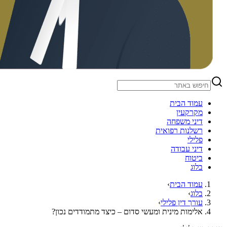
עמוד הבית
מקרקעין
דיני משפחה
רשלנות רפואית
פלילי
דיני עבודה
ביטוח
בלוג
עמוד הבית
›
בלוג
›
עורך דין פלילי
›
אלימות מינית ומעשי סדום – כיצד מתמודדים נכון?