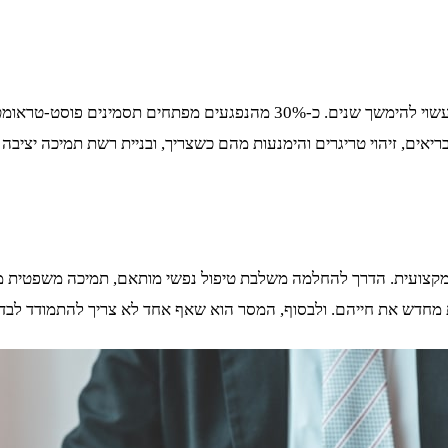
מחקרי אורך מראים כי ההחלמה מפגיעה מינית היא תהליך מתמשך, שעשוי להימשך 
ריאים, זיהוי טריגרים והימנעות מהם כשצריך, ובניית רשת תמיכה יציבה 
מקצועית. הדרך להחלמה משלבת טיפול נפשי מותאם, תמיכה משפטית מק
חדש את חייהם. ולבסוף, המסר הוא שאף אחד לא צריך להתמודד לבד – 