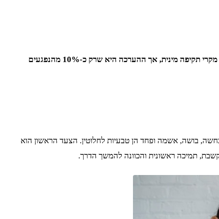
אלימות מינית היא מהפגיעות הקשות ביותר שאדם יכול לחוות, וההשלכות עלולות להשפיע על כל היבט בחייו. מדי שנה מתועדים בישראל אלפי מקרי תקיפה מינית, אך ההערכה היא שרק כ-10% מהנפגעים
חשה, בושה, אשמה ופחד הן טבעיות לחלוטין. הצעד הראשון הוא