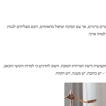
שנים. כ-30% מהנפגעים מפתחים תסמינים פוסט-טראומטיים כרוניים, אך עם תמיכה וטיפול מתאימים, רובם מצליחים לבנות
לטווח ארוך.
צועית ורשת חברתית תומכת. חשוב להדגיש כי למרות הקושי והכאב,
יש כתובת, יש מענה, ויש תקווה.